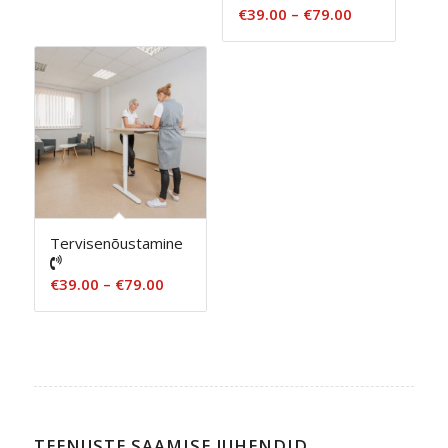
Hinnavahemi
€
39.00
–
€
79.00
€39.00
kuni
€79.00
Tervisenõustamine
Hinnavahemik:
€
39.00
–
€
79.00
€39.00
kuni
€79.00
TEENUSTE SAAMISE JUHENDID