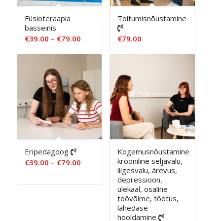
Füsioteraapia
Toitumisnõustamine
basseinis
Hinnavahemik:
€
39.00
–
€
79.00
€
79.00
€39.00
kuni
€79.00
Eripedagoog
Kogemusnõustamine
krooniline seljavalu,
Hinnavahemik:
€
39.00
–
€
79.00
liigesvalu, ärevus,
€39.00
depressioon,
kuni
ülekaal, osaline
€79.00
töövõime, töötus,
lähedase
hooldamine