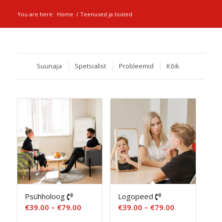
You are here:
Home
/
Teenused ja tooted
Suunaja
Spetsialist
Probleemid
Kõik
Psühholoog
Logopeed
Hinnavahemik:
Hinnavahemi
€
39.00
–
€
79.00
€
39.00
–
€
79.00
€39.00
€39.00