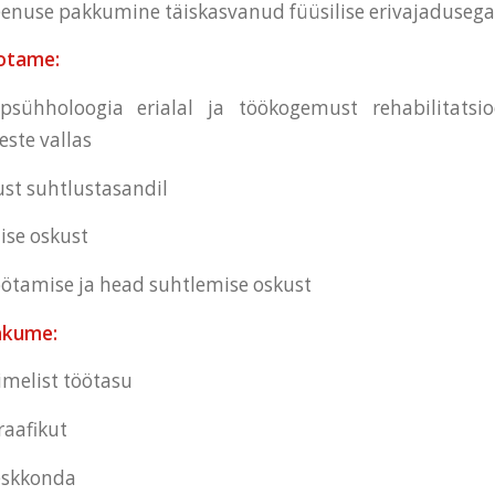
enuse pakkumine täiskasvanud füüsilise erivajadusega 
ootame:
psühholoogia erialal ja töökogemust rehabilitatsio
ste vallas
ust suhtlustasandil
ise oskust
ötamise ja head suhtlemise oskust
akume:
melist töötasu
raafikut
eskkonda