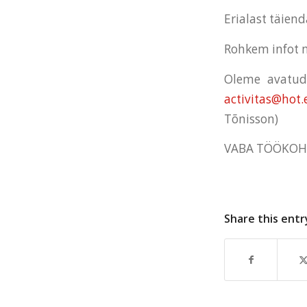
Erialast täien
Rohkem infot m
Oleme avatud 
activitas@hot.
Tõnisson)
VABA TÖÖKOH
Share this entr