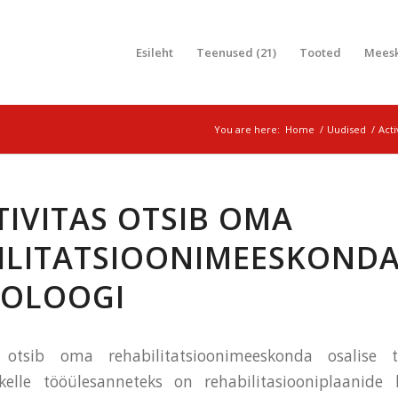
Esileht
Teenused (21)
Tooted
Mees
You are here:
Home
/
Uudised
/
Acti
TIVITAS OTSIB OMA
ILITATSIOONIMEESKOND
OLOOGI
 otsib oma rehabilitatsioonimeeskonda osalise 
kelle tööülesanneteks on rehabilitasiooniplaanide