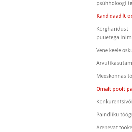
psühholoogi te
Kandidaadilt 
Kõrgharidust 
puuetega inime
Vene keele osk
Arvutikasutam
Meeskonnas tö
Omalt poolt p
Konkurentsivõi
Paindliku töög
Arenevat töök