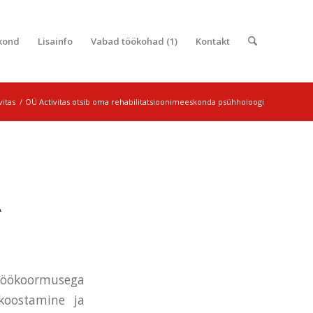
kond
Lisainfo
Vabad töökohad (1)
Kontakt
vitas
/
OÜ Activitas otsib oma rehabilitatsioonimeeskonda psühholoogi
A
töökoormusega
 koostamine ja