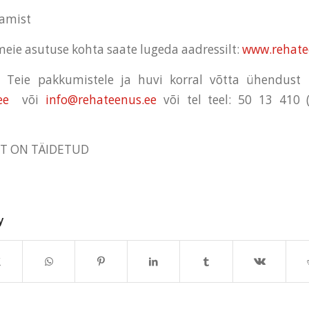
damist
eie asutuse kohta saate lugeda aadressilt:
www.rehate
Teie pakkumistele ja huvi korral võtta ühendust k
ee
või
info@rehateenus.ee
või tel teel: 50 13 410 (
T ON TÄIDETUD
y