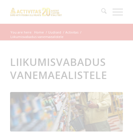
You are here:
Home
/
Uudised
/
Activitas
/
Liikumisvabadus vanemaealistele
LIIKUMISVABADUS
VANEMAEALISTELE