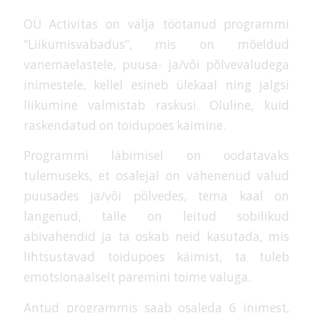
OÜ Activitas on välja töötanud programmi
“Liikumisvabadus”, mis on mõeldud
vanemaelastele, puusa- ja/või põlvevaludega
inimestele, kellel esineb ülekaal ning jalgsi
liikumine valmistab raskusi. Oluline, kuid
raskendatud on toidupoes käimine.
Programmi läbimisel on oodatavaks
tulemuseks, et osalejal on vähenenud valud
puusades ja/või põlvedes, tema kaal on
langenud, talle on leitud sobilikud
abivahendid ja ta oskab neid kasutada, mis
lihtsustavad toidupoes käimist, ta tuleb
emotsionaalselt paremini toime valuga.
Antud programmis saab osaleda 6 inimest,