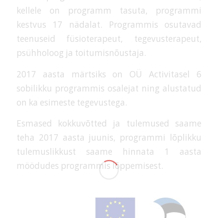
kellele on programm tasuta, programmi
kestvus 17 nädalat. Programmis osutavad
teenuseid füsioterapeut, tegevusterapeut,
psühholoog ja toitumisnõustaja.
2017 aasta märtsiks on OÜ Activitasel 6
sobilikku programmis osalejat ning alustatud
on ka esimeste tegevustega.
Esmased kokkuvõtted ja tulemused saame
teha 2017 aasta juunis, programmi lõplikku
tulemuslikkust saame hinnata 1 aasta
möödudes programmis lõppemisest.