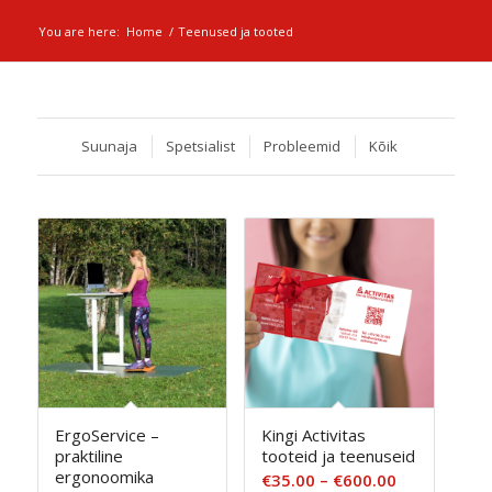
You are here:
Home
/
Teenused ja tooted
Suunaja
Spetsialist
Probleemid
Kõik
ErgoService –
Kingi Activitas
praktiline
tooteid ja teenuseid
ergonoomika
Hinnavahem
€
35.00
–
€
600.00