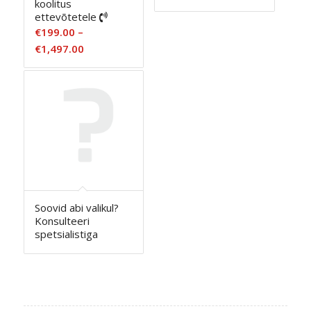
koolitus
€35.00
ettevõtetele
kuni
€
199.00
–
€600.00
Hinnavahemik:
€
1,497.00
€199.00
kuni
€1,497.00
Soovid abi valikul?
Konsulteeri
spetsialistiga