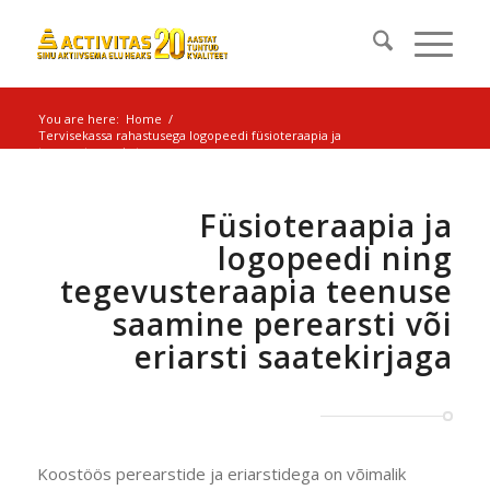
You are here:
Home
/
Tervisekassa rahastusega logopeedi füsioteraapia ja
tegevusteraapia teenuse ...
Füsioteraapia ja
logopeedi ning
tegevusteraapia teenuse
saamine perearsti või
eriarsti saatekirjaga
Koostöös perearstide ja eriarstidega on võimalik