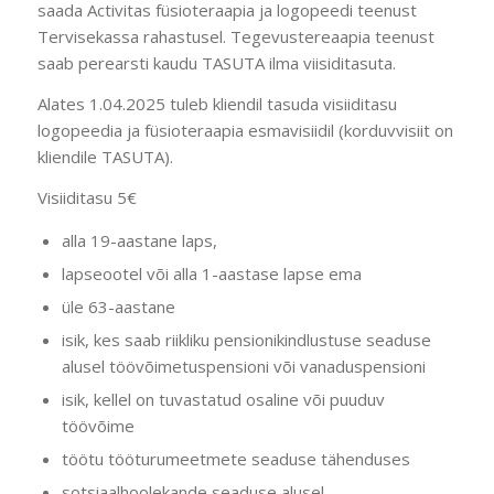
saada Activitas füsioteraapia ja logopeedi teenust
Tervisekassa rahastusel. Tegevustereaapia teenust
saab perearsti kaudu TASUTA ilma viisiditasuta.
Alates 1.04.2025 tuleb kliendil tasuda visiiditasu
logopeedia ja füsioteraapia esmavisiidil (korduvvisiit on
kliendile TASUTA).
Visiiditasu 5€
alla 19-aastane laps,
lapseootel või alla 1-aastase lapse ema
üle 63-aastane
isik, kes saab riikliku pensionikindlustuse seaduse
alusel töövõimetuspensioni või vanaduspensioni
isik, kellel on tuvastatud osaline või puuduv
töövõime
töötu tööturumeetmete seaduse tähenduses
sotsiaalhoolekande seaduse alusel