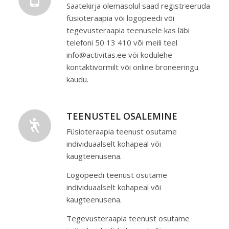
Saatekirja olemasolul saad registreeruda
füsioteraapia või logopeedi või
tegevusteraapia teenusele kas läbi
telefoni 50 13 410 või meili teel
info@activitas.ee või kodulehe
kontaktivormilt või online broneeringu
kaudu.
TEENUSTEL OSALEMINE
Füsioteraapia teenust osutame
individuaalselt kohapeal või
kaugteenusena.
Logopeedi teenust osutame
individuaalselt kohapeal või
kaugteenusena.
Tegevusteraapia teenust osutame