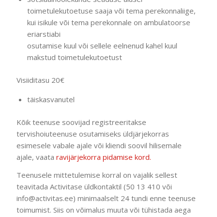
toimetulekutoetuse saaja või tema perekonnaliige,
kui isikule või tema perekonnale on ambulatoorse
eriarstiabi
osutamise kuul või sellele eelnenud kahel kuul
makstud toimetulekutoetust
Visiiditasu 20€
täiskasvanutel
Kõik teenuse soovijad registreeritakse
tervishoiuteenuse osutamiseks üldjärjekorras
esimesele vabale ajale või kliendi soovil hilisemale
ajale, vaata
ravijärjekorra pidamise kord.
Teenusele mittetulemise korral on vajalik sellest
teavitada Activitase üldkontaktil (50 13 410 või
info@activitas.ee) minimaalselt 24 tundi enne teenuse
toimumist. Siis on võimalus muuta või tühistada aega