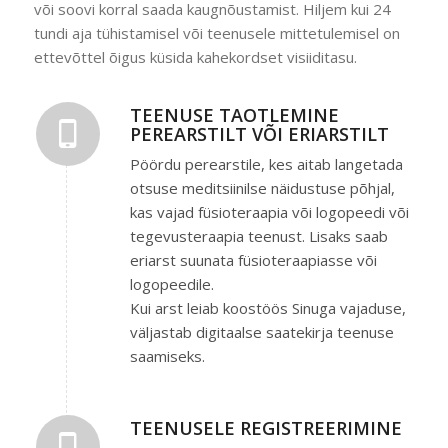
või soovi korral saada kaugnõustamist. Hiljem kui 24
tundi aja tühistamisel või teenusele mittetulemisel on
ettevõttel õigus küsida kahekordset visiiditasu.
TEENUSE TAOTLEMINE
PEREARSTILT VÕI ERIARSTILT
Pöördu perearstile, kes aitab langetada
otsuse meditsiinilse näidustuse põhjal,
kas vajad füsioteraapia või logopeedi või
tegevusteraapia teenust. Lisaks saab
eriarst suunata füsioteraapiasse või
logopeedile.
Kui arst leiab koostöös Sinuga vajaduse,
väljastab digitaalse saatekirja teenuse
saamiseks.
TEENUSELE REGISTREERIMINE