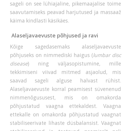
sageli on see lühiajaline, pikemaajalise toime
saavutamiseks peavad harjutused ja massaaž
käima kindlasti käsikäes.
Alaseljavaevuste põhjused ja ravi
Kõige sagedasemaks alaseljavaevuste
põhjuseks on nimmediski haigus (
lumbar disc
disease
) ning väljasopistumine, mille
tekkimiseni viivad mitmed asjaolud, mis
saavad sageli alguse halvast rühist.
Alaseljavaevuste korral peamisest süvenenud
nimmenõgususest, mis on omakorda
põhjustatud vaagna ettekaldest. Vaagna
ettekalle on omakorda põhjustatud vaagnat
stabiliseerivate lihaste düsbalansist. Vaagnat