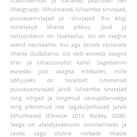
stabiliseerivad ja toetavad peamiselt neli
lihasgruppi: kõhulihased, lülisamba sirutajad
,
puusapainutajad ja –sirutajad. Kui kõigi
nimetatud lihaste pikkus, jõud ja
vastupidavus on tasakaalus, siis on vaagna
asend neutraalne
.
Kui aga esineb vastavate
lihaste düsbalanss, siis võib esineda vaagna
ette- ja tahasuunalist kallet. Sagedamini
esinebki just vaagna ettekallet, mille
põhjuseks on tavaliselt lühenenud
puusapainutajad ja/või lülisamba sirutajad
ning nõrgad ja langenud vastupidavusega
ning pikenenud reie tagaküljelihased ja/või
kõhulihased. (Ebnezar 2010; Rockey, 2008).
Seega on alaseljavaevuste ennetamiseks ja
raviks väga oluline nõrkade lihaste