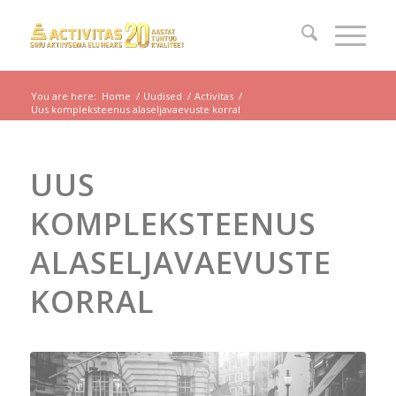
You are here:
Home
/
Uudised
/
Activitas
/
Uus kompleksteenus alaseljavaevuste korral
UUS
KOMPLEKSTEENUS
ALASELJAVAEVUSTE
KORRAL