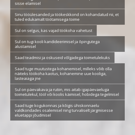
sisse elamisel
Sinu tööülesanded ja töökeskkond on kohandatud nii, et
tuled edukamalt töötamisega toime
Sul on selgus, kas vajad töökoha vahetust
Sul on tugi kooli kandideerimisel ja õpingutega
alustamisel
Saad teadmisi ja oskuseid võlgadega toimetulekuks
Saad tuge muutustega kohanemisel, milleks võib olla
näiteks töökoha kaotus, kohanemine uue kooliga,
lasteaiaga jne
Sul on päevakava ja rutiin, mis aitab igapäevaeluga
toimetulekul, tööl või koolis käimisel, hobidega tegelmisel
Saad tuge kogukonnas ja kõigis ühiskonnaelu
valdkondades osalemisel ning turvaliselt järgmisesse
eluetappi jõudmisel