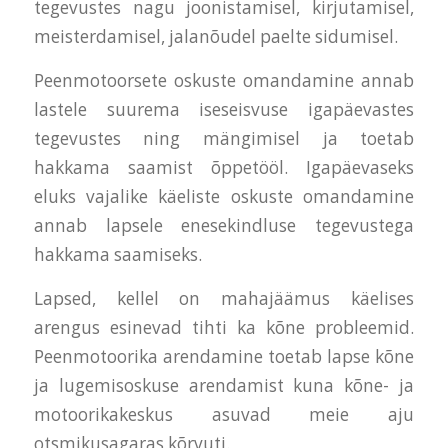
tegevustes nagu joonistamisel, kirjutamisel,
meisterdamisel, jalanõudel paelte sidumisel.
Peenmotoorsete oskuste omandamine annab
lastele suurema iseseisvuse igapäevastes
tegevustes ning mängimisel ja toetab
hakkama saamist õppetööl. Igapäevaseks
eluks vajalike käeliste oskuste omandamine
annab lapsele enesekindluse tegevustega
hakkama saamiseks.
Lapsed, kellel on mahajäämus käelises
arengus esinevad tihti ka kõne probleemid.
Peenmotoorika arendamine toetab lapse kõne
ja lugemisoskuse arendamist kuna kõne- ja
motoorikakeskus asuvad meie aju
otsmikusagaras kõrvuti.