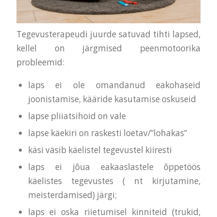
Tegevusterapeudi juurde satuvad tihti lapsed,
kellel on järgmised peenmotoorika
probleemid:
laps ei ole omandanud eakohaseid
joonistamise, kääride kasutamise oskuseid
lapse pliiatsihoid on vale
lapse käekiri on raskesti loetav/“lohakas“
käsi väsib käelistel tegevustel kiiresti
laps ei jõua eakaaslastele õppetöös
käelistes tegevustes ( nt kirjutamine,
meisterdamised) järgi;
laps ei oska riietumisel kinniteid (trukid,