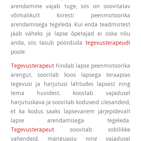
arendamine vajab tuge, siis on soovitatav
võimalikult kiiresti peenmotoorika
arendamisega tegeleda. Kui enda teadmistest
jääb väheks ja lapse õpetajad ei oska nõu
anda, siis tasub pöörduda
tegevusterapeudi
poole.
Tegevusterapeut
hindab lapse peenmotoorika
arengut, sooritab koos lapsega teraapias
tegevusi ja harjutusi lähtudes lapsest ning
tema huvidest, koostab vajadusel
harjutuskava ja soovitab koduseid ülesandeid,
et ka kodus saaks lapsevanem järjepidevalt
lapse arendamisega tegeleda.
Tegevusterapeut
soovitab sobilikke
vahendeid, mänguasju ning vajadusel