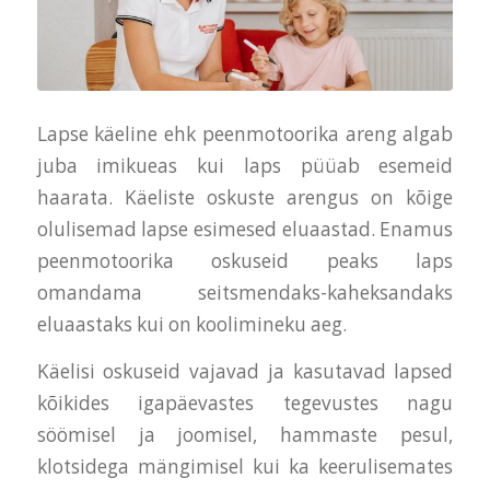
Lapse käeline ehk peenmotoorika areng algab
juba imikueas kui laps püüab esemeid
haarata. Käeliste oskuste arengus on kõige
olulisemad lapse esimesed eluaastad. Enamus
peenmotoorika oskuseid peaks laps
omandama seitsmendaks-kaheksandaks
eluaastaks kui on koolimineku aeg.
Käelisi oskuseid vajavad ja kasutavad lapsed
kõikides igapäevastes tegevustes nagu
söömisel ja joomisel, hammaste pesul,
klotsidega mängimisel kui ka keerulisemates