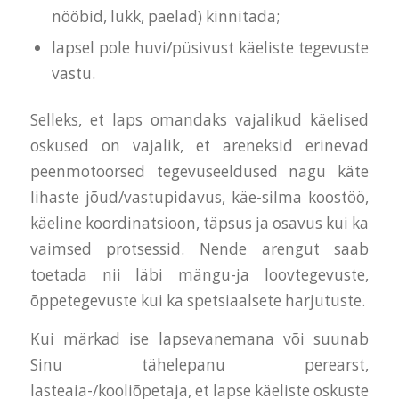
nööbid, lukk, paelad) kinnitada;
lapsel pole huvi/püsivust käeliste tegevuste
vastu.
Selleks, et laps omandaks vajalikud käelised
oskused on vajalik, et areneksid erinevad
peenmotoorsed tegevuseeldused nagu käte
lihaste jõud/vastupidavus, käe-silma koostöö,
käeline koordinatsioon, täpsus ja osavus kui ka
vaimsed protsessid. Nende arengut saab
toetada nii läbi mängu-ja loovtegevuste,
õppetegevuste kui ka spetsiaalsete harjutuste.
Kui märkad ise lapsevanemana või suunab
Sinu tähelepanu perearst,
lasteaia-/kooliõpetaja, et lapse käeliste oskuste