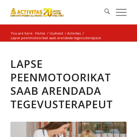
You are here:
Home
/
Uudised
/
Activitas
/
Lapse peenmotoorikat saab arendada tegevusterapeut
LAPSE
PEENMOTOORIKAT
SAAB ARENDADA
TEGEVUSTERAPEUT