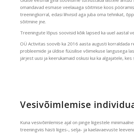
Üldise eesmärgina soovisime tutvustada lastele antud s
omandavad esmase veelauaga sõitmise koos pööramiseg
treeningkorral, edasi lihvisid aga juba oma tehnikat, õpp
sõitmine jne.
Treeningute lõpus soovisid kõik lapsed ka uuel aastal v
OÜ Activitas soovib ka 2016 aasta augusti korraldada re
probleemide ja üldise füüsilise võimekuse langusega last
järjest uusi ja keerukamaid oskusi kui ka algajatele, 
Vesivõimlemise individu
Kuna vesivõimlemise ajal on pinge liigestele minimaaln
treeningviis hästi liiges-, selja- ja kaelavaevuste leeve