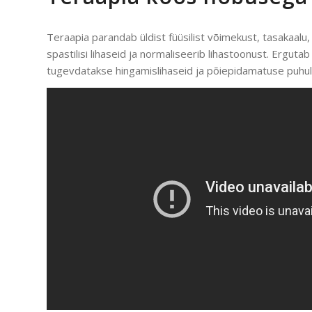
Teraapia parandab üldist füüsilist võimekust, tasakaalu
spastilisi lihaseid ja normaliseerib lihastoonust. Ergut
tugevdatakse hingamislihaseid ja põiepidamatuse puhul