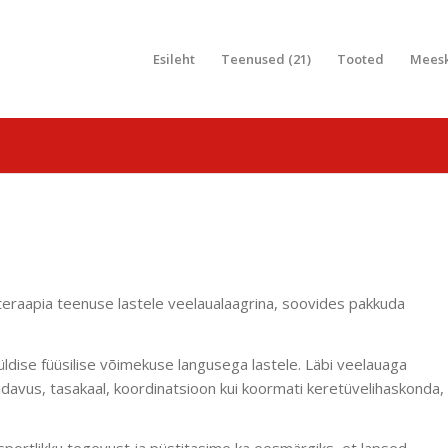
Esileht
Teenused (21)
Tooted
Mees
oteraapia teenuse lastele veelaualaagrina, soovides pakkuda
üldise füüsilise võimekuse langusega lastele. Läbi veelauaga
pidavus, tasakaal, koordinatsioon kui koormati keretüvelihaskonda,