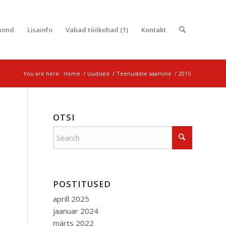
kond
Lisainfo
Vabad töökohad (1)
Kontakt
You are here:
Home
/
Uudised
/
Teenustele saamine
/
2015
OTSI
POSTITUSED
aprill 2025
jaanuar 2024
märts 2022