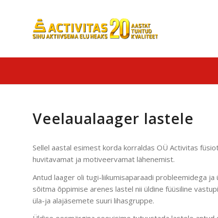
Veelaualaager lastele
Sellel aastal esimest korda korraldas OÜ Activitas füsi
huvitavamat ja motiveervamat lähenemist.
Antud laager oli tugi-liikumisaparaadi probleemidega ja 
sõitma õppimise arenes lastel nii üldine füüsiline vastu
üla-ja alajäsemete suuri lihasgruppe.