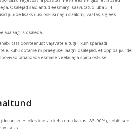
portlikku tegevust ja püstitasime ka eesmärgiks, et lapsed
a. Osalejad said antud eesmärgi saavutatud juba 3-4
isid juurde lisaks uusi oskusi nagu slaalomi, vastasjalg ees
eelaualaagris osaleda.
habilitatsiooniteenust vajavatele tugi-liikumisparaadi
ele, kuhu ootame nii praegusel laagril osalejaid, et õppida juurde
kes soovivad omandada esmase veelauaga sõidu oskuse.
aaltund
e (rinnuni vees olles kaotab keha oma kaalust 85-90%), sobib see
ndamiseks.