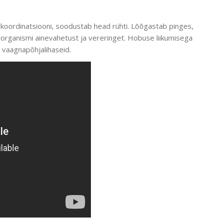
, koordinatsiooni, soodustab head rühti. Lõõgastab pinges,
ab organismi ainevahetust ja vereringet. Hobuse liikumisega
 vaagnapõhjalihaseid.