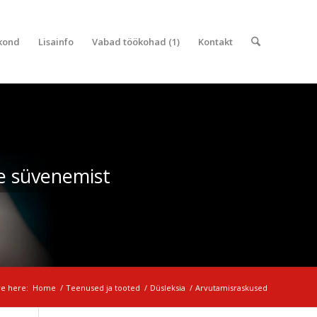
kond
Lisainfo
Vabad töökohad (1)
Kontakt
e süvenemist
re here:
Home
/
Teenused ja tooted
/
Düsleksia
/
Arvutamisraskused