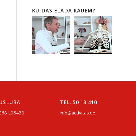
KUIDAS ELADA KAUEM?
USLUBA
TEL. 50 13 410
068 L06430
info@activitas.ee