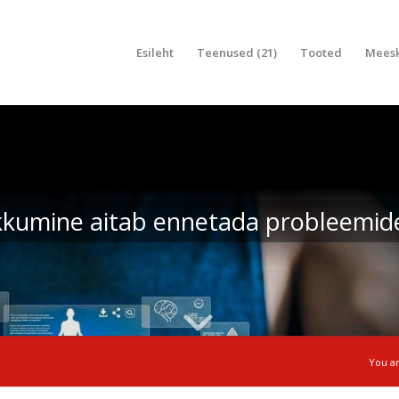
Esileht
Teenused (21)
Tooted
Mees
kkumine aitab ennetada probleemid
You a