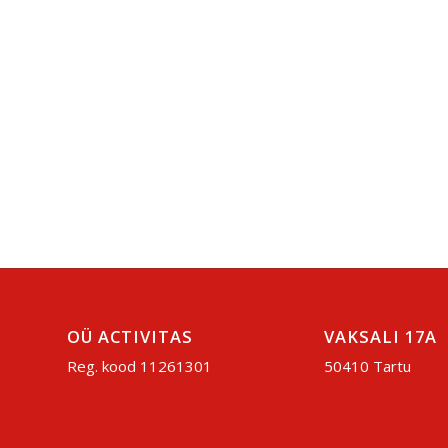
OÜ ACTIVITAS
VAKSALI 17A
Reg. kood 11261301
50410 Tartu