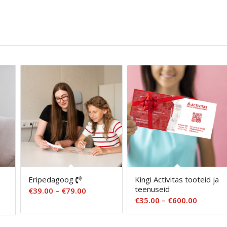
Eripedagoog
Kingi Activitas tooteid ja
s
teenuseid
Hinnavahemik:
€
39.00
–
€
79.00
Hinnava
€
35.00
–
€
600.00
€39.00
€35.00
kuni
kuni
€79.00