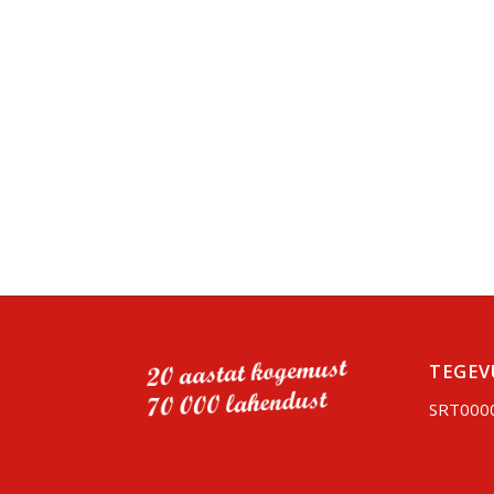
TEGEV
SRT000