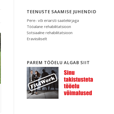
TEENUSTE SAAMISE JUHENDID
Pere- või eriarsti saatekirjaga
Tööalane rehabilitatsioon
Sotsiaalne rehabilitatsioon
Eraviisiliselt
PAREM TÖÖELU ALGAB SIIT
avahemik:
.00