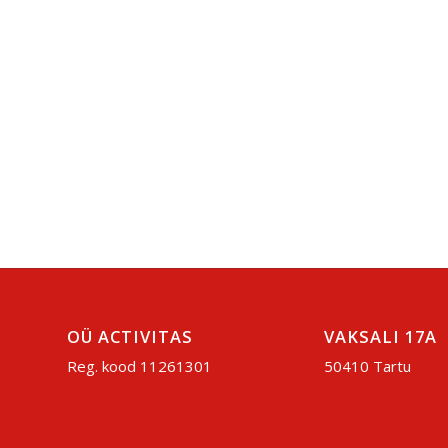
OÜ ACTIVITAS
VAKSALI 17A
Reg. kood 11261301
50410 Tartu