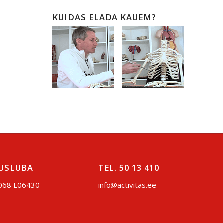
KUIDAS ELADA KAUEM?
USLUBA
TEL. 50 13 410
068 L06430
info@activitas.ee