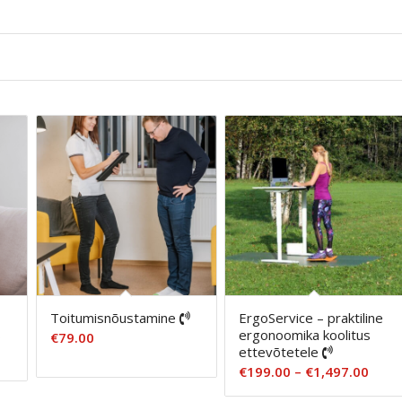
Toitumisnõustamine
ErgoService – praktiline
s
ergonoomika koolitus
€
79.00
ettevõtetele
Hinn
€
199.00
–
€
1,497.00
€199