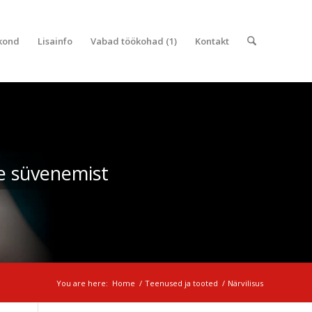
kond
Lisainfo
Vabad töökohad (1)
Kontakt
e süvenemist
You are here:
Home
/
Teenused ja tooted
/
Närvilisus