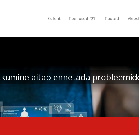
Esileht
Teenused (21)
Tooted
Mees
kkumine aitab ennetada probleemid