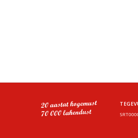
TEGEV
SRT000