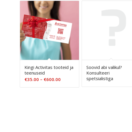
Kingi Activitas tooteid ja
Soovid abi valikul?
teenuseid
Konsulteeri
spetsialistiga
Hinnavahemik:
€
35.00
–
€
600.00
€35.00
kuni
€600.00