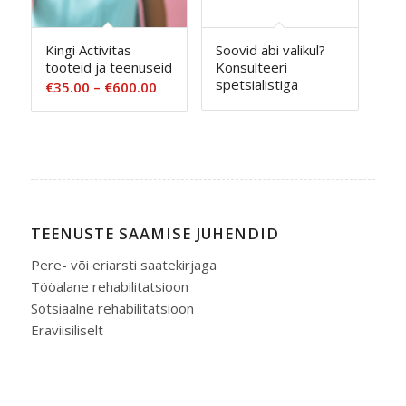
Kingi Activitas
Soovid abi valikul?
tooteid ja teenuseid
Konsulteeri
spetsialistiga
Hinnavahemik:
€
35.00
–
€
600.00
€35.00
kuni
€600.00
TEENUSTE SAAMISE JUHENDID
Pere- või eriarsti saatekirjaga
Tööalane rehabilitatsioon
Sotsiaalne rehabilitatsioon
Eraviisiliselt