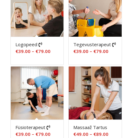
Logopeed
Tegevusterapeut
Hinnavahemik:
Hinnavahemi
€
39.00
–
€
79.00
€
39.00
–
€
79.00
€39.00
€39.00
kuni
kuni
€79.00
€79.00
Füsioterapeut
Massaaž Tartus
Hinnavahemik:
Hinnavahemi
€
39.00
–
€
79.00
€
49.00
–
€
89.00