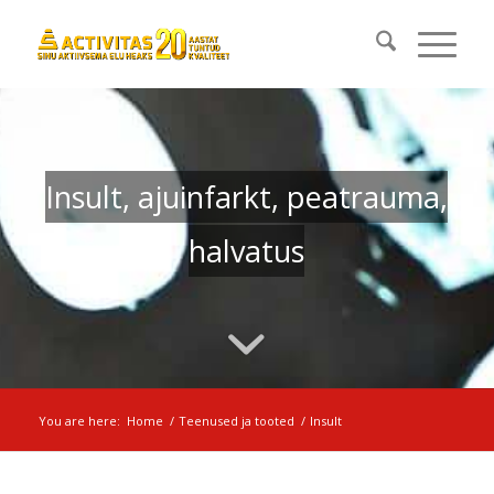
Insult, ajuinfarkt, peatrauma,
halvatus
You are here:
Home
/
Teenused ja tooted
/
Insult