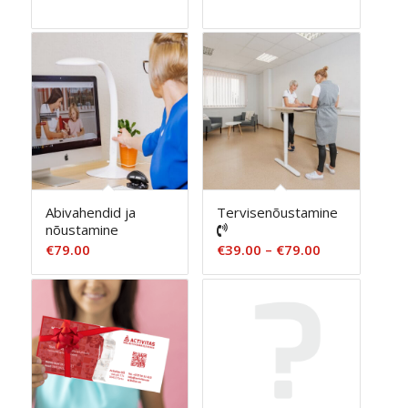
€39.00
€49.00
kuni
kuni
€79.00
€89.00
Abivahendid ja
Tervisenõustamine
nõustamine
Hinnavahemi
€
79.00
€
39.00
–
€
79.00
€39.00
kuni
€79.00