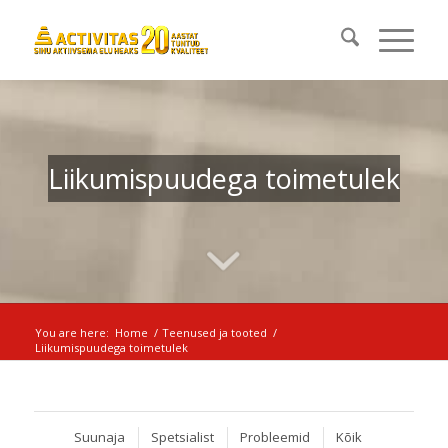
Liikumispuudega toimetulek
You are here:
Home
/
Teenused ja tooted
/
Liikumispuudega toimetulek
Suunaja
Spetsialist
Probleemid
Kõik