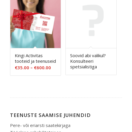
kuni
€169.00
Kingi Activitas
Soovid abi valikul?
tooteid ja teenuseid
Konsulteeri
spetsialistiga
Hinnavahemik:
€
35.00
–
€
600.00
€35.00
kuni
€600.00
TEENUSTE SAAMISE JUHENDID
Pere- või eriarsti saatekirjaga