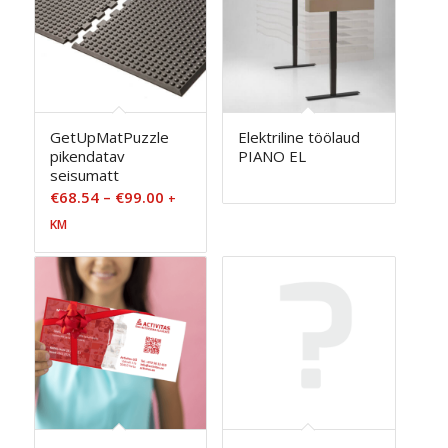
GetUpMatPuzzle
Elektriline töölaud
pikendatav
PIANO EL
seisumatt
Hinnavahemik:
€
68.54
–
€
99.00
+
€68.54
KM
kuni
€99.00