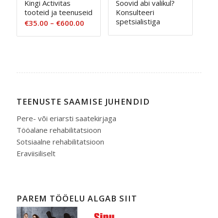
Kingi Activitas
Soovid abi valikul?
tooteid ja teenuseid
Konsulteeri
spetsialistiga
Hinnavahemik:
€
35.00
–
€
600.00
€35.00
kuni
€600.00
TEENUSTE SAAMISE JUHENDID
Pere- või eriarsti saatekirjaga
Tööalane rehabilitatsioon
Sotsiaalne rehabilitatsioon
Eraviisiliselt
PAREM TÖÖELU ALGAB SIIT