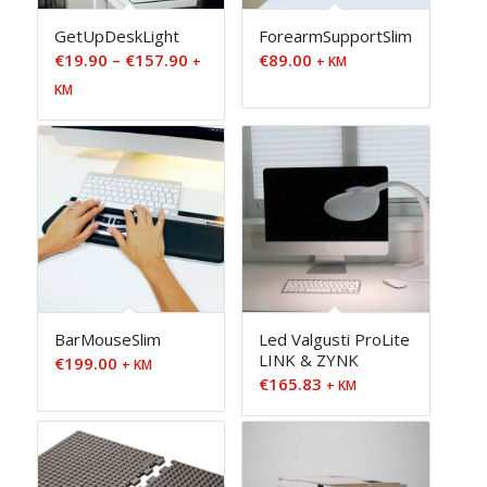
GetUpDeskLight
ForearmSupportSlim
Hinnavahemik:
€
19.90
–
€
157.90
€
89.00
+
+ KM
€19.90
KM
kuni
€157.90
BarMouseSlim
Led Valgusti ProLite
LINK & ZYNK
€
199.00
+ KM
€
165.83
+ KM