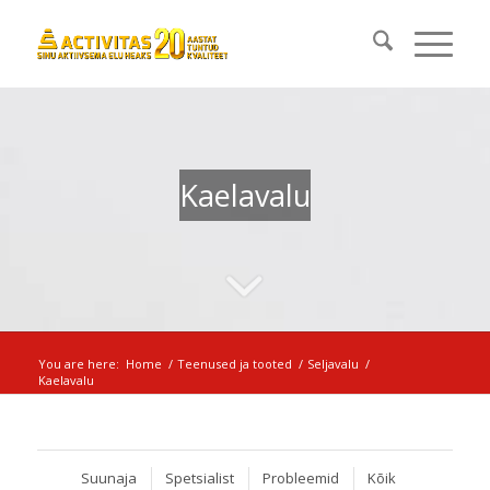
Kaelavalu
You are here:
Home
/
Teenused ja tooted
/
Seljavalu
/
Kaelavalu
Suunaja
Spetsialist
Probleemid
Kõik