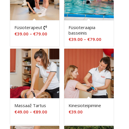
Füsioterapeut
Füsioteraapia
basseinis
Hinnavahemik:
€
39.00
–
€
79.00
Hinnavahemi
€
39.00
–
€
79.00
€39.00
€39.00
kuni
kuni
€79.00
€79.00
Massaaž Tartus
Kinesioteipimine
Hinnavahemik:
€
49.00
–
€
89.00
€
39.00
€49.00
kuni