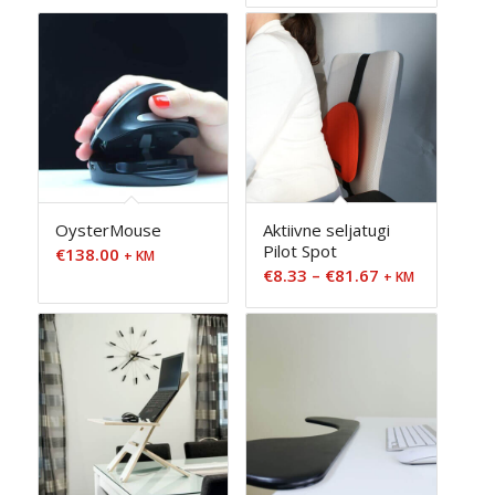
€169.00
kuni
€109.00
OysterMouse
Aktiivne seljatugi
Pilot Spot
€
138.00
+ KM
Hinnavahemik
€
8.33
–
€
81.67
+ KM
€8.33
kuni
€81.67