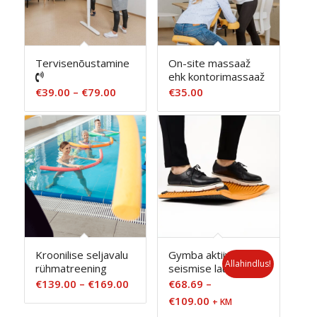
Tervisenõustamine
On-site massaaž
ehk kontorimassaaž
Hinnavahemik:
€
39.00
–
€
79.00
€
35.00
€39.00
kuni
€79.00
Kroonilise seljavalu
Gymba aktiivse
Allahindlus!
rühmatreening
seismise laud
Hinnavahemik:
€
139.00
–
€
169.00
€
68.69
–
€139.00
Hinnavahemik:
€
109.00
+ KM
kuni
€68.69