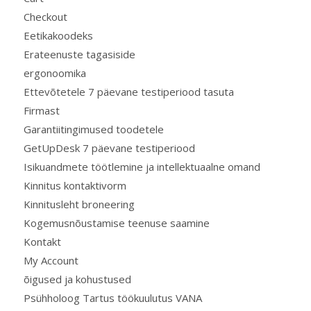
Checkout
Eetikakoodeks
Erateenuste tagasiside
ergonoomika
Ettevõtetele 7 päevane testiperiood tasuta
Firmast
Garantiitingimused toodetele
GetUpDesk 7 päevane testiperiood
Isikuandmete töötlemine ja intellektuaalne omand
Kinnitus kontaktivorm
Kinnitusleht broneering
Kogemusnõustamise teenuse saamine
Kontakt
My Account
õigused ja kohustused
Psühholoog Tartus töökuulutus VANA