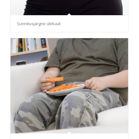
Sünnitusjärgne ülekaal