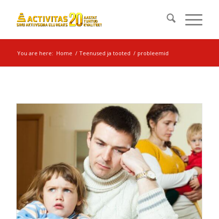
You are here:
Home
/
Teenused ja tooted
/
probleemid