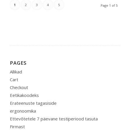
1
2
3
4
5
Page 1 of 5
PAGES
Allikad
Cart
Checkout
Eetikakoodeks
Erateenuste tagasiside
ergonoomika
Ettevõtetele 7 päevane testiperiood tasuta
Firmast