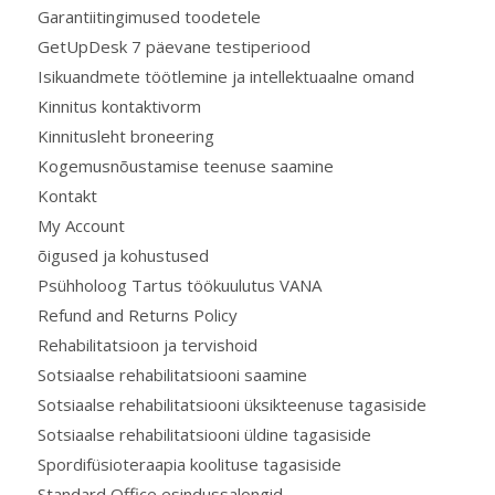
Garantiitingimused toodetele
GetUpDesk 7 päevane testiperiood
Isikuandmete töötlemine ja intellektuaalne omand
Kinnitus kontaktivorm
Kinnitusleht broneering
Kogemusnõustamise teenuse saamine
Kontakt
My Account
õigused ja kohustused
Psühholoog Tartus töökuulutus VANA
Refund and Returns Policy
Rehabilitatsioon ja tervishoid
Sotsiaalse rehabilitatsiooni saamine
Sotsiaalse rehabilitatsiooni üksikteenuse tagasiside
Sotsiaalse rehabilitatsiooni üldine tagasiside
Spordifüsioteraapia koolituse tagasiside
Standard Office esindussalongid